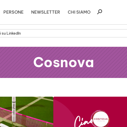
Ricerca
search
PERSONE
NEWSLETTER
CHI SIAMO
per:
 su LinkedIn
Cosnova