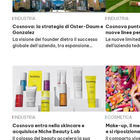
INDUSTRIA
INDUSTRIA
Cosnova: la strategia di Oster-Daum e
Cosnova punta 
Gonzalez
nuove linee pe
La visione dei founder dietro il successo
Le nuove limite
globale dell'azienda, tra espansione…
dell’azienda te
INDUSTRIA
COSMETICA
Cosnova entra nella skincare e
Make-up, il me
acquisisce Niche Beauty Lab
e si riposiziona
Il colosso del beauty accelera la sua
Il comparto vive 