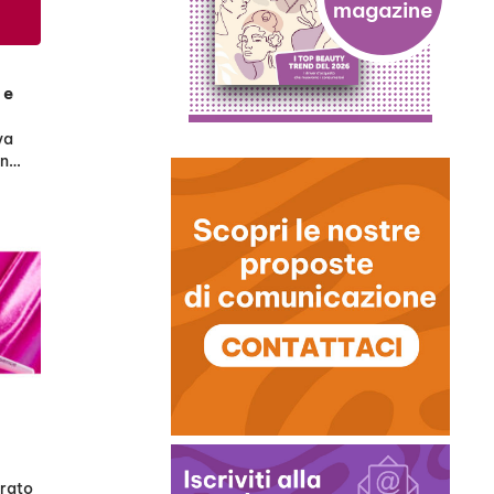
 e
va
in…
trato