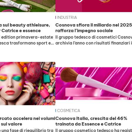
INDUSTRIA
sul beauty athleisure,
Cosnova sfiora il miliardo nel 2025
r Catrice e essence
rafforza l’impegno sociale
d edition primavera-estate
Il gruppo tedesco di cosmetici Cosno
desca trasformano sport e…
archivia l’anno con risultati finanziari 
COSMETICA
rcato accelera nei volumi
Cosnova Italia, crescita del 46%
 sul valore
trainata da Essence e Catrice
una fase di riequilibrio tra
Il gruppo cosmetico tedesco ha regis