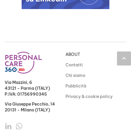
ABOUT
keyboard_arrow_up
Contatti
Chi siamo
Via Mazzini, 6
Pubblicità
43121 - Parma (ITALY)
P.IVA: 01756990345
Privacy & cookie policy
Via Giuseppe Pecchio, 14
20131 - Milano (ITALY)