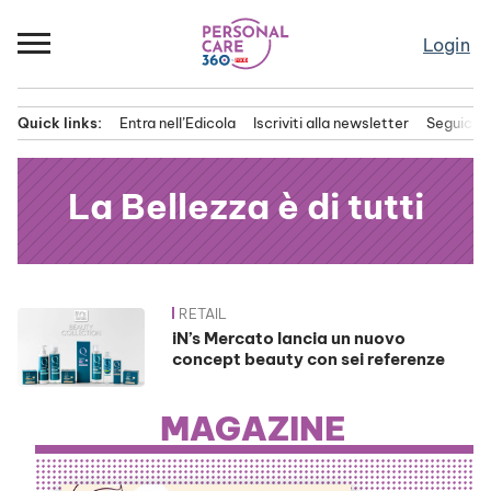
Passa
al
Login
contenuto
Quick links:
Entra nell’Edicola
Iscriviti alla newsletter
Seguici s
Menu principale
La Bellezza è di tutti
RETAIL
News
iN’s Mercato lancia un nuovo
concept beauty con sei referenze
MAGAZINE