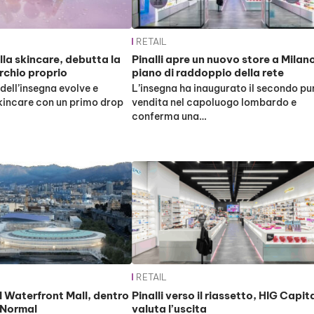
RETAIL
ella skincare, debutta la
Pinalli apre un nuovo store a Milan
archio proprio
piano di raddoppio della rete
 dell’insegna evolve e
L’insegna ha inaugurato il secondo pu
kincare con un primo drop
vendita nel capoluogo lombardo e
conferma una…
RETAIL
l Waterfront Mall, dentro
Pinalli verso il riassetto, HIG Capit
e Normal
valuta l’uscita