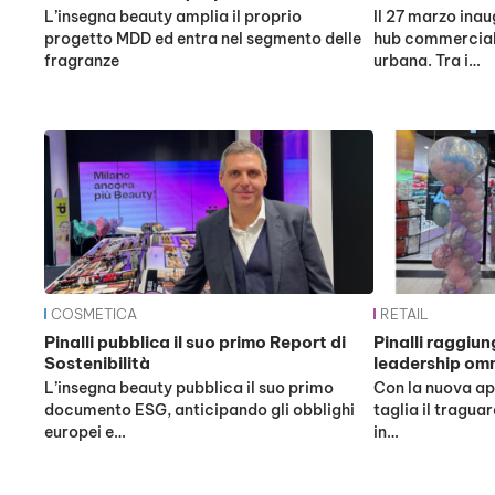
L’insegna beauty amplia il proprio
Il 27 marzo ina
progetto MDD ed entra nel segmento delle
hub commercial
fragranze
urbana. Tra i…
COSMETICA
RETAIL
Pinalli pubblica il suo primo Report di
Pinalli raggiun
Sostenibilità
leadership om
L’insegna beauty pubblica il suo primo
Con la nuova ape
documento ESG, anticipando gli obblighi
taglia il traguar
europei e…
in…