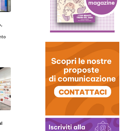
o,
nto
al