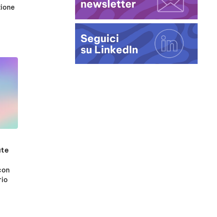
zione
ate
 con
rio