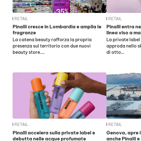
RETAIL
RETAIL
Pinalli cresce in Lombardia e amplia le
Pinalli entra n
fragranze
linea viso a m
La catena beauty rafforza la propria
La private label
presenza sul territorio con due nuovi
approda nello s
beauty store.…
di otto…
RETAIL
RETAIL
Pinalli accelera sulla private label e
Genova, apre i
debutta nelle acque profumate
anche Pinalli 