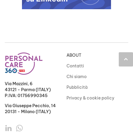
ABOUT
keyboard_arrow_up
Contatti
Chi siamo
Via Mazzini, 6
Pubblicità
43121 - Parma (ITALY)
P.IVA: 01756990345
Privacy & cookie policy
Via Giuseppe Pecchio, 14
20131 - Milano (ITALY)