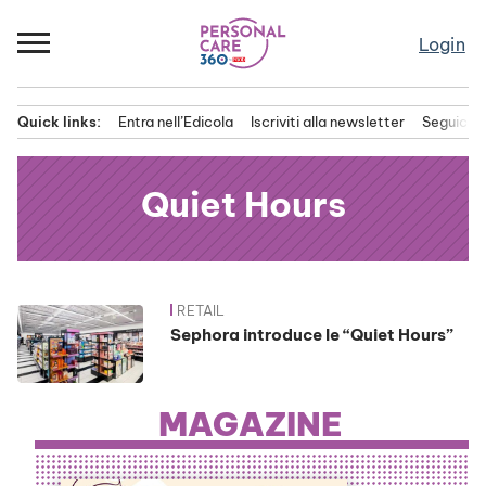
Passa
al
Login
contenuto
Quick links:
Entra nell’Edicola
Iscriviti alla newsletter
Seguici s
Menu principale
Quiet Hours
RETAIL
News
Sephora introduce le “Quiet Hours”
MAGAZINE