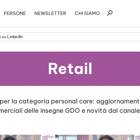
Ricerca
search
PERSONE
NEWSLETTER
CHI SIAMO
per:
 su LinkedIn
Retail
 per la categoria personal care: aggiornamenti
merciali delle insegne GDO e novità dal canal