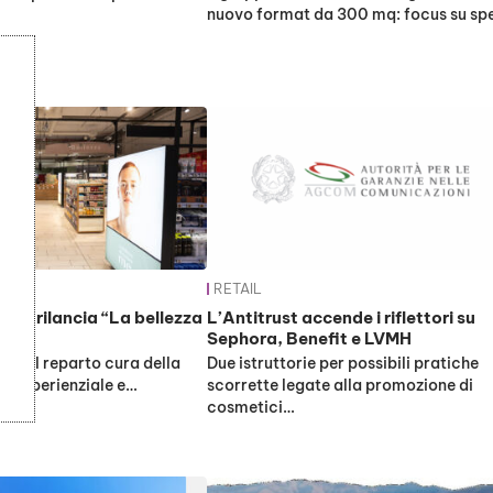
nuovo format da 300 mq: focus su sp
RETAIL
3.0 rilancia “La bellezza
L’Antitrust accende i riflettori su
Sephora, Benefit e LVMH
isce il reparto cura della
Due istruttorie per possibili pratiche
ve esperienziale e…
scorrette legate alla promozione di
cosmetici…