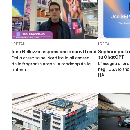
RETAIL
RETAIL
Idea Bellezza, espansione e nuovi trend
Sephora porta 
su ChatGPT
Dalla crescita nel Nord Italia all'ascesa
L’insegna di pr
delle fragranze arabe: la roadmap della
negli USA lo sh
catena…
l’IA