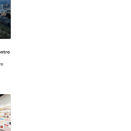
entro
vo