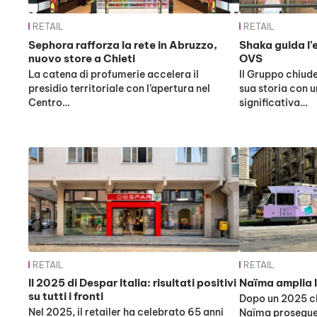
RETAIL
RETAIL
Sephora rafforza la rete in Abruzzo,
Shaka guida l’
nuovo store a Chieti
OVS
La catena di profumerie accelera il
Il Gruppo chiude 
presidio territoriale con l’apertura nel
sua storia con 
Centro…
significativa…
RETAIL
RETAIL
Il 2025 di Despar Italia: risultati positivi
Naïma amplia la
su tutti i fronti
Dopo un 2025 ch
Nel 2025, il retailer ha celebrato 65 anni
Naïma prosegue 