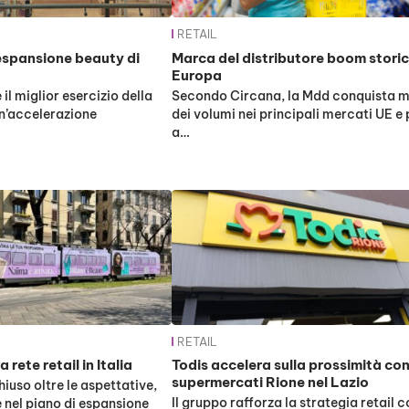
RETAIL
espansione beauty di
Marca del distributore boom storic
Europa
il miglior esercizio della
Secondo Circana, la Mdd conquista 
un’accelerazione
dei volumi nei principali mercati UE e
a…
RETAIL
 rete retail in Italia
Todis accelera sulla prossimità co
supermercati Rione nel Lazio
iuso oltre le aspettative,
Il gruppo rafforza la strategia retail c
nel piano di espansione