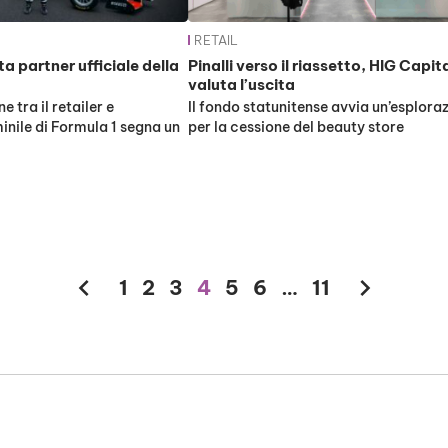
RETAIL
a partner ufficiale della
Pinalli verso il riassetto, HIG Capit
valuta l’uscita
 tra il retailer e
Il fondo statunitense avvia un’esplora
nile di Formula 1 segna un
per la cessione del beauty store
chevron_left
chevron_right
1
2
3
4
5
6
…
11