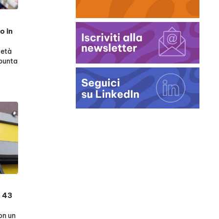
o in
metà
 punta
n 43
on un