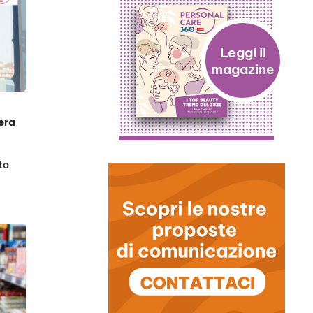
era
ta