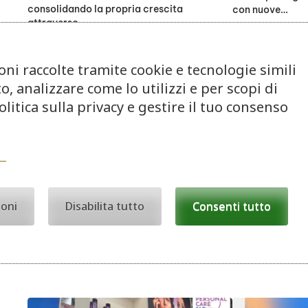
consolidando la propria crescita
con nuove…
attraverso…
oni raccolte tramite cookie e tecnologie simili
o, analizzare come lo utilizzi e per scopi di
litica sulla privacy e gestire il tuo consenso
RETAIL
RETAIL
Consumi fragili e inflazione,
Coop Alleanza 
ioni
Disabilita tutto
Consenti tutto
Federdistribuzione: “Serve sostegno”
di essere Me”
Vendite al dettaglio in lieve aumento a
Il format ridefin
valore (+1,6%) ma in calo a volume
persona in chia
(-0,1%). Il 64%…