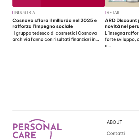
INDUSTRIA
RETAIL
Cosnova sfiora il miliardo nel 2025 e
ARD Discount 
rafforza l’impegno sociale
novità nel per
Il gruppo tedesco di cosmetici Cosnova
L’insegna raffor
archivia l’anno con risultati finanziari in…
forte sviluppo, 
e…
ABOUT
Contatti