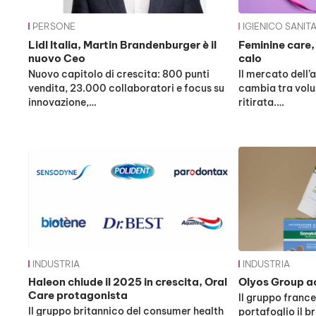
PERSONE
IGIENICO SANIT
Lidl Italia, Martin Brandenburger è il
Feminine care, 
nuovo Ceo
calo
Nuovo capitolo di crescita: 800 punti
Il mercato dell
vendita, 23.000 collaboratori e focus su
cambia tra volu
innovazione,…
ritirata.…
INDUSTRIA
INDUSTRIA
Haleon chiude il 2025 in crescita, Oral
Olyos Group a
Care protagonista
Il gruppo france
Il gruppo britannico del consumer health
portafoglio il b