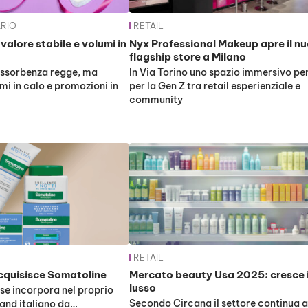
ARIO
RETAIL
valore stabile e volumi in
Nyx Professional Makeup apre il n
flagship store a Milano
’assorbenza regge, ma
In Via Torino uno spazio immersivo pe
mi in calo e promozioni in
per la Gen Z tra retail esperienziale e
community
RETAIL
cquisisce Somatoline
Mercato beauty Usa 2025: cresce i
lusso
se incorpora nel proprio
Secondo Circana il settore continua a
rand italiano da…