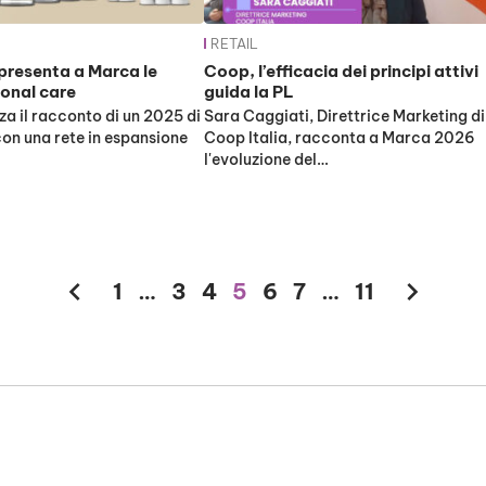
RETAIL
presenta a Marca le
Coop, l’efficacia dei principi attivi
sonal care
guida la PL
za il racconto di un 2025 di
Sara Caggiati, Direttrice Marketing di
con una rete in espansione
Coop Italia, racconta a Marca 2026
l'evoluzione del…
chevron_left
chevron_right
1
…
3
4
5
6
7
…
11