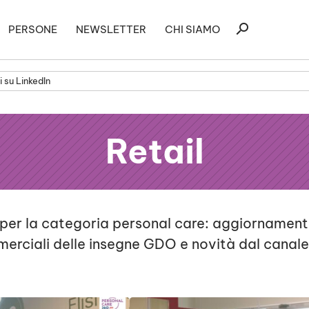
Ricerca
search
PERSONE
NEWSLETTER
CHI SIAMO
per:
 su LinkedIn
Retail
 per la categoria personal care: aggiornamenti
merciali delle insegne GDO e novità dal canal