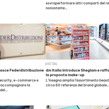
sovraperformare altri comparti del re
nonostante…
RETAIL
 nasce Federdistribuzione
dm Italia introduce Sheglam e raff
la proposta make-up
security, e-commerce e
L’insegna amplia l’assortimento beau
r accompagnare la
circa 60 referenze del brand globale
 del…