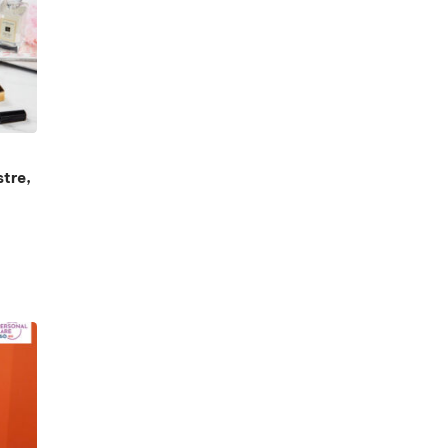
stre,