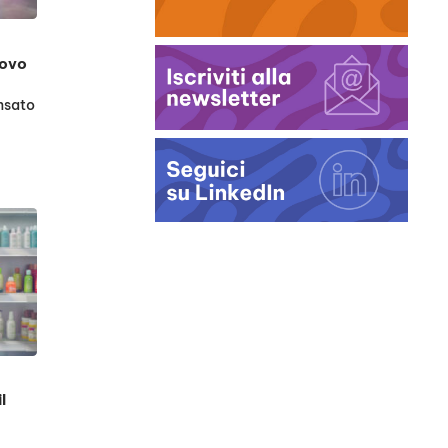
uovo
nsato
l