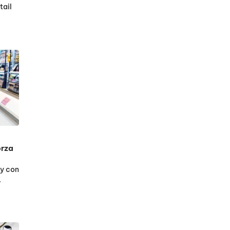
tail
orza
ty con
…