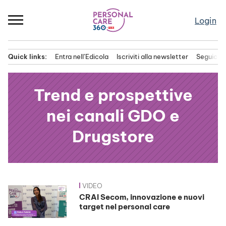
Passa
al
Login
contenuto
Quick links:
Entra nell’Edicola
Iscriviti alla newsletter
Seguici s
Menu principale
Trend e prospettive
nei canali GDO e
Drugstore
VIDEO
News
CRAI Secom, innovazione e nuovi
target nel personal care