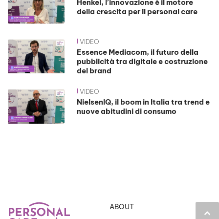
Henkel, l’innovazione è il motore
della crescita per il personal care
VIDEO
Essence Mediacom, il futuro della
pubblicità tra digitale e costruzione
del brand
VIDEO
NielsenIQ, il boom in Italia tra trend e
nuove abitudini di consumo
ABOUT
keyboard_arrow_up